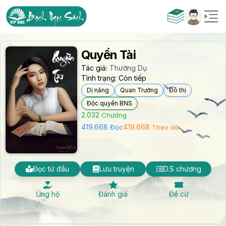
Quyền Tài
Tác giả:
Thường Dụ
Tình trạng:
Còn tiếp
Dị năng
Quan Trường
Đô thị
Độc quyền BNS
2.032
Chương
419.668
419.668
Đọc
Theo dõi
Đọc từ đầu
Lưu truyện
D.S chương
Ủng hộ
Đánh giá
Đề cử