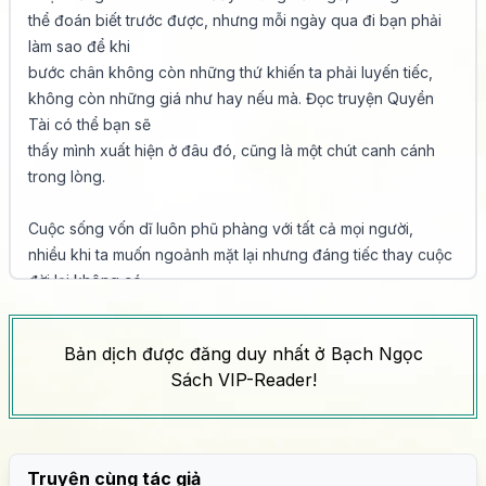
thể đoán biết trước được, nhưng mỗi ngày qua đi bạn phải 
làm sao để khi

bước chân không còn những thứ khiến ta phải luyến tiếc, 
không còn những giá như hay nếu mà. Đọc truyện Quyền 
Tài có thể bạn sẽ

thấy mình xuất hiện ở đâu đó, cũng là một chút canh cánh 
trong lòng.

Cuộc sống vốn dĩ luôn phũ phàng với tất cả mọi người, 
nhiều khi ta muốn ngoảnh mặt lại nhưng đáng tiếc thay cuộc 
đời lại không có

bán thuốc hối hận. Nhưng... nếu như ta có thể quay trở lại 
một phút thì sao, một phút tức là sáu mươi giây đó. Có biết 
Bản dịch được đăng duy nhất ở Bạch Ngọc
bao nhiêu

Sách VIP-Reader!
chuyện ta có thể làm lại trong sáu mươi giây đó.Vậy chúng 
ta có thể thay đổi được gì? Đổng Học Bân nói, nếu tôi có thể 
quay trở

lại sáu mươi giây, tôi sẽ vào Bộ Chính trị Trung Ương... Có nổ 
Truyện cùng tác giả