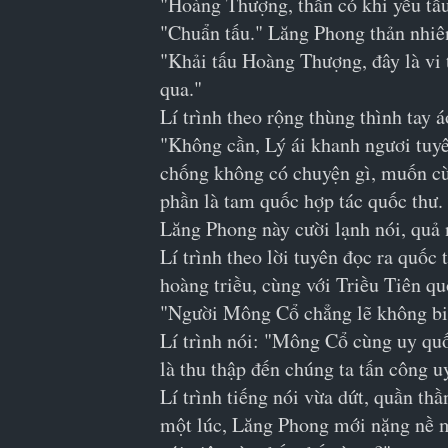
"Hoàng Thượng, thần có khi yếu tấu."
"Chuẩn tấu." Lăng Phong thản nhiên
"Khải tấu Hoàng Thượng, đây là vi 
qua."
Lí trình theo rộng thùng thình tay á
"Không cần, Lý ái khanh ngươi tuyê
chống không có chuyện gì, muốn cùn
phần là tam quốc hợp tác quốc thư.
Lăng Phong này cười lạnh nói, quả 
Lí trình theo lời tuyên đọc ra quố
hoàng triều, cùng với Triều Tiên q
"Người Mông Cổ chẳng lẽ không biế
Lí trình nói: "Mông Cổ cùng uy quố
là thu thập đến chúng ta tấn công u
Lí trình tiếng nói vừa dứt, quần th
một lúc, Lăng Phong mới nặng nề mà