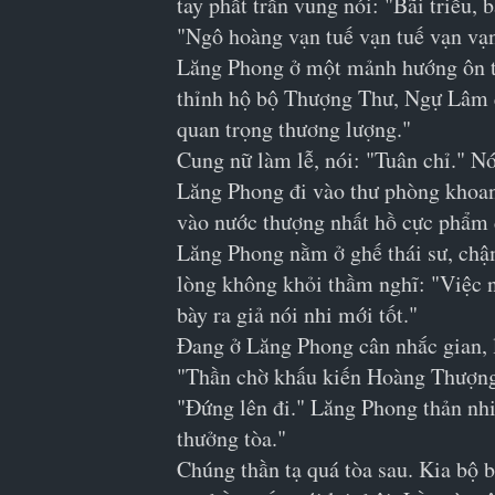
tay phất trần vung nói: "Bãi triều, b
"Ngô hoàng vạn tuế vạn tuế vạn vạn
Lăng Phong ở một mảnh hướng ôn tồn
thỉnh hộ bộ Thượng Thư, Ngự Lâm q
quan trọng thương lượng."
Cung nữ làm lễ, nói: "Tuân chỉ." Nó
Lăng Phong đi vào thư phòng khoang
vào nước thượng nhất hồ cực phẩm 
Lăng Phong nằm ở ghế thái sư, chậm
lòng không khỏi thầm nghĩ: "Việc n
bày ra giả nói nhi mới tốt."
Đang ở Lăng Phong cân nhắc gian, l
"Thần chờ khấu kiến Hoàng Thượng
"Đứng lên đi." Lăng Phong thản nhiê
thưởng tòa."
Chúng thần tạ quá tòa sau. Kia bộ 