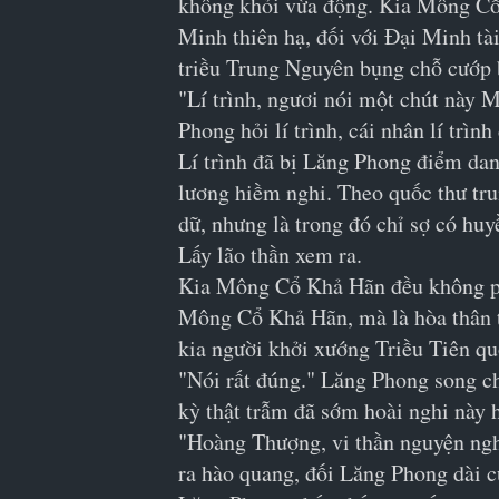
không khỏi vừa động. Kia Mông Cổ 
Minh thiên hạ, đối với Đại Minh tà
triều Trung Nguyên bụng chỗ cướp 
"Lí trình, ngươi nói một chút này 
Phong hỏi lí trình, cái nhân lí trình
Lí trình đã bị Lăng Phong điểm dan
lương hiềm nghi. Theo quốc thư tru
dữ, nhưng là trong đó chỉ sợ có huy
Lấy lão thần xem ra.
Kia Mông Cổ Khả Hãn đều không phải
Mông Cổ Khả Hãn, mà là hòa thân t
kia người khởi xướng Triều Tiên qu
"Nói rất đúng." Lăng Phong song ch
kỳ thật trẫm đã sớm hoài nghi này 
"Hoàng Thượng, vi thần nguyện ngh
ra hào quang, đối Lăng Phong dài c