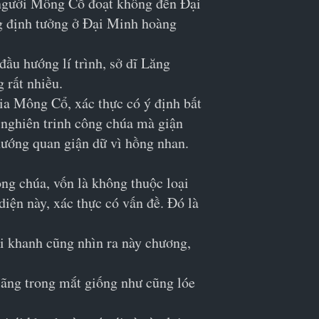
 người Mông Cổ đoạt không đến Đại 
ng định tưởng ở Đại Minh hoàng 
ầu hướng lí trình, sở dĩ Lăng 
g rất nhiều.
ia Mông Cổ, xác thực có ý định bất 
 nghiên trinh công chúa mà giận 
 hướng quan giận dữ vì hồng nhan. 
ng chúa, vốn là không thuộc loại 
ện này, xác thực có vấn đề. Đó là 
Ái khanh cũng nhìn ra này chương, 
ãng trong mắt giống như cũng lóe 