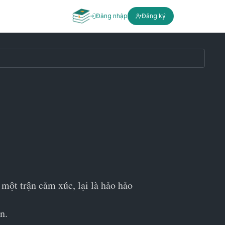
Đăng nhập
Đăng ký
một trận cảm xúc, lại là hảo hảo 
n.