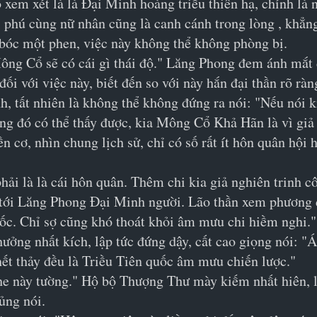
xem xét là là Đại Minh hoàng triều thiên hạ, chính là
i phú cùng nữ nhân cũng là canh cánh trong lòng , khẳ
bóc một phen, việc này không thể không phòng bị.
Mông Cổ sẽ có cái gì thái độ." Lăng Phong đem ánh mắt đ
 đối với việc này, biết đến so với này hắn đại thần rõ ràn
h, tất nhiên là không thể không đứng ra nói: "Nếu nói k
ng đó có thể thấy được, kia Mông Cổ Khả Hãn là vì giả
ền cơ, nhìn chung lịch sử, chỉ có số rất ít hôn quân hội
 là là cái hôn quân. Thêm chi kia giả nghiên trinh cô
ới Lăng Phong Đại Minh người. Lão thần xem phương di
ốc. Chỉ sợ cũng khó thoát khỏi âm mưu chi hiềm nghi."
ưởng nhất kích, lập tức đứng dậy, cất cao giọng nói: "
hết thảy đều là Triều Tiên quốc âm mưu chiến lược."
e này tường." Hộ bộ Thượng Thư mày kiếm nhất hiên, l
ủng nói.