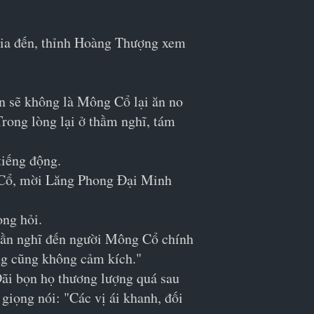
kia đến, thỉnh Hoàng Thượng xem 
n sẽ không là Mông Cổ lại ăn no 
rong lòng lại ở thầm nghĩ, tám 
tiếng động.
g Cổ, mời Lăng Phong Đại Minh 
ong hỏi.
thần nghĩ đến người Mông Cổ chính 
ừng cũng không cảm kích."
Đãi bọn họ thương lượng quá sau 
giọng nói: "Các vị ái khanh, đối 