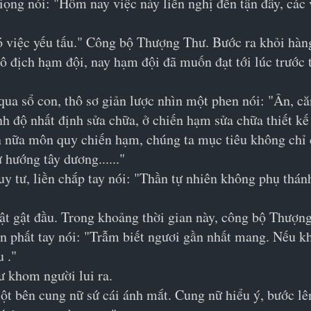
iọng nói: "Hôm nay việc này liền nghị đến tận đây, các v
ó việc yếu tấu." Công bộ Thượng Thư. Bước ra khỏi hàn
ô địch hạm đội, nay hạm đội đã muốn đạt tới lúc trước 
ua sổ con, thô sơ giản lược nhìn một phen nói: "Ân, că
nh độ nhất định sửa chữa, ở chiến hạm sửa chữa thiết kế 
n nữa môn quy chiến hạm, chúng ta mục tiêu không chỉ 
hướng tây dương......"
 tư, liền chắp tay nói: "Thần tự nhiên không phụ thánh 
t gật đầu. Trong khoảng thời gian này, công bộ Thượng 
ền phất tay nói: "Trẫm biết ngươi gần nhất mang. Nếu k
 ."
ư khom người lui ra.
một bên cung nữ sứ cái ánh mắt. Cung nữ hiểu ý, bước lê