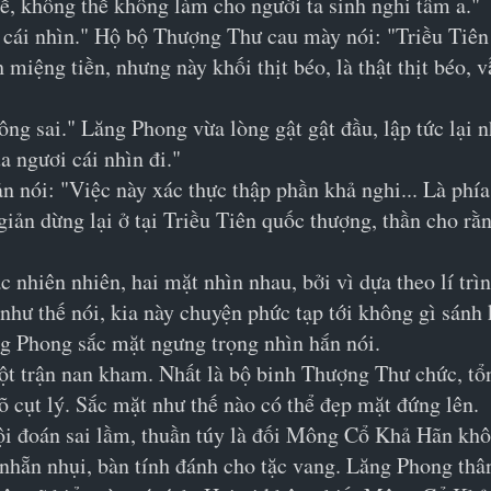
ế, không thể không làm cho người ta sinh nghi tâm a."
 cái nhìn." Hộ bộ Thượng Thư cau mày nói: "Triều Tiên
miệng tiền, nhưng này khối thịt béo, là thật thịt béo, v
ng sai." Lăng Phong vừa lòng gật gật đầu, lập tức lại nh
a ngươi cái nhìn đi."
ản nói: "Việc này xác thực thập phần khả nghi... Là phía
 giản dừng lại ở tại Triều Tiên quốc thượng, thần cho 
nhiên nhiên, hai mặt nhìn nhau, bởi vì dựa theo lí trìn
như thế nói, kia này chuyện phức tạp tới không gì sánh 
ng Phong sắc mặt ngưng trọng nhìn hắn nói.
một trận nan kham. Nhất là bộ binh Thượng Thư chức, tổn
õ cụt lý. Sắc mặt như thế nào có thể đẹp mặt đứng lên.
hội đoán sai lầm, thuần túy là đối Mông Cổ Khả Hãn khô
ư nhẵn nhụi, bàn tính đánh cho tặc vang. Lăng Phong t