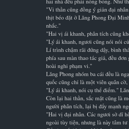
hai nhà đều phải nóng bỏng. Như th
"Vi thần cũng đồng ý giản đại nhân
thịt béo đặt ở Lăng Phong Đại Minh 
nhắc."
"Hai vị ái khanh, phân tích cũng khô
"Lý ái khanh, ngươi cũng nói nói củ
Lí trình chậm rãi đứng dậy, bình th
phía sau màn thao tác giả, đều đơn
hoài nghi phạm vi."
Lăng Phong nhóm ba cái đều là ngạc 
quốc cũng chỉ là một viên quân cờ, 
"Lý ái khanh, nói cụ thể điểm." Lă
Còn lại hai thần, sắc mặt cũng là 
người phân tích, lại bị đẩy mạnh ng
"Hai vị đại nhân. Các ngươi sở dĩ 
ngoài tùy tiện, nhưng là này tâm t