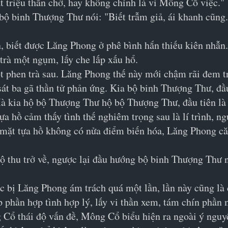
ật triệu thần chờ, hay không chính là vì Mông Cổ việc."
bộ binh Thượng Thư nói: "Biết trẫm giả, ái khanh cũng. 
 biết được Lăng Phong ở phê bình hắn thiếu kiên nhẫn.
trà một ngụm, lấy che lấp xấu hổ.
phen trà sau. Lăng Phong thế này mới chậm rãi đem tro
t ba gã thần tử phản ứng. Kia bộ binh Thượng Thư, đầu t
à kia hộ bộ Thượng Thư hộ bộ Thượng Thư, đầu tiên là t
ựa hồ cảm thấy tình thế nghiêm trọng sau là lí trình, n
ắc mặt tựa hồ không có nửa điểm biến hóa, Lăng Phong că
 thu trở về, ngược lại đầu hướng bộ binh Thượng Thư n
c bị Lăng Phong ám trách quá một lần, lần này cũng là c
 phần hợp tình hợp lý, lấy vi thần xem, tám chín phần 
 Cổ thái độ vấn đề, Mông Cổ biểu hiện ra ngoài ý nguyệ