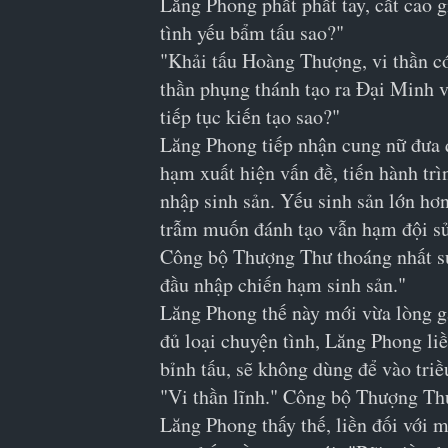
Lăng Phong phất phất tay, cất cao g
tình yếu bẩm tấu sao?"
"Khải tấu Hoàng Thượng, vi thần c
thần phụng thánh tạo ra Đại Minh v
tiếp tục kiến tạo sao?"
Lăng Phong tiếp nhận cung nữ đưa q
hạm xuất hiện vấn đề, tiến hành trì
nhập sinh sản. Yếu sinh sản lớn hơ
trẫm muốn đánh tạo vẫn hạm đội sử 
Công bộ Thượng Thư thoáng nhất suy
đầu nhập chiến hạm sinh sản."
Lăng Phong thế này mới vừa lòng gậ
đủ loại chuyện tình, Lăng Phong li
bỉnh tấu, sẽ không dùng để vào triều
"Vi thần lĩnh." Công bộ Thượng Th
Lăng Phong thấy thế, liền đối với 