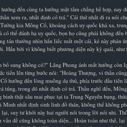
ướng đến cùng ta hướng mặt tâm chẳng hề hợp, nay đột
thần xem ra, nhất định có trá." Cái thứ nhất đi ra nói c
"Tưởng kia Mông Cổ, khoảng cách uy quốc khá xa, trung 
à có thể đánh hạ uy quốc, bọn họ cũng phải không đến b
ng tán thưởng nhìn hắn liếc mắt một cái, kẻ này phản ứn
i. Hắn bởi vì không biết phương diện này kỳ quái, như t
ần bổ sung không có?" Lăng Phong ánh mắt hướng còn lạ
ức tiến lên từng bước nói: "Hoàng Thượng, vi thần cũn
Cổ hướng đến lòng muông dạ thú, phía trước đầu tiên là
cả túng, trong đó nhất định có trá. Thần nghĩ đến, Mông 
binh thật sâu mai phục tại ta Trung Nguyên bụng, thừa 
i Minh nhất định sinh linh đồ thán, không thể không p
ại, suy tư khởi này hai người nói trong lời nói nhi. T
n vấn đề cũng không toàn diện... Hoàn toàn như thế, l