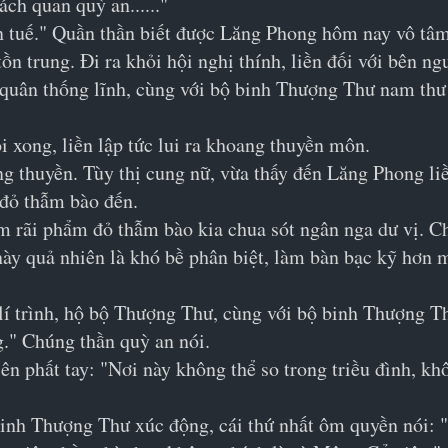
ách quan quỳ an......"
 tuế." Quần thần biết được Lăng Phong hôm nay vô tâm l
 trung. Đi ra khỏi hội nghị thính, liền đối với bên ng
uân thống lĩnh, cùng với bộ binh Thượng Thư nam thư 
i xong, liền lập tức lui ra khoang thuyền môn.
 thuyền. Tùy thị cung nữ, vừa thấy đến Lăng Phong liề
đỏ thẫm bào đến.
 rãi phẩm đỏ thẫm bào kia chua sót ngân nga dư vị. Ch
ày quả nhiên là khó bề phân biệt, làm bàn bạc kỹ hơn m
í trình, hộ bộ Thượng Thư, cùng với bộ binh Thượng Thư
." Chúng thần quỳ an nói.
n phất tay: "Nơi này không thể so trong triều đình, khô
binh Thượng Thư xúc động, cái thứ nhất ôm quyền nói: "