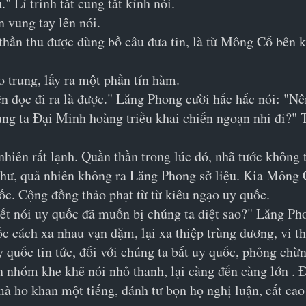
 Lí trình tất cung tất kính nói.
 vung tay lên nói.
thần thu được dùng bồ câu đưa tin, là từ Mông Cổ bên 
o trung, lấy ra một phần tín hàm.
n đọc đi ra là được." Lăng Phong cười hắc hắc nói: "Nê
g ta Đại Minh hoàng triều khai chiến ngoạn nhi đi?" T
nhiên rất lạnh. Quần thần trong lúc đó, nhã tước không 
c thư, quả nhiên không ra Lăng Phong sở liệu. Kia Môn
uốc. Cộng đồng thảo phạt từ từ kiêu ngạo uy quốc.
t nói uy quốc đã muốn bị chúng ta diệt sao?" Lăng Ph
c cách xa nhau vạn dặm, lại xa thiệp trùng dương, vi 
y quốc tin tức, đối với chúng ta bắt uy quốc, phỏng ch
ần nhóm khe khẽ nói nhỏ thanh, lại càng đến càng lớn . 
 ho khan một tiếng, đánh tư bọn họ nghị luận, cất cao 