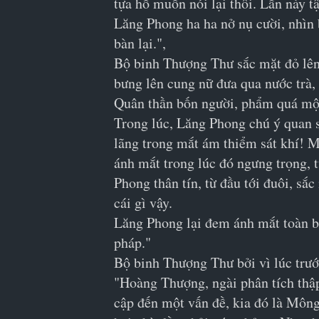
tựa hồ muốn nói lại thôi. Lần này t
Lăng Phong ha ha nở nụ cười, nhìn 
bàn lại.",
Bộ binh Thượng Thư sắc mặt đỏ lên,
bưng lên cung nữ đưa qua nước trà, 
Quân thần bốn người, phẩm quá một 
Trong lúc, Lăng Phong chú ý quan sá
lãng trong mắt ám thiểm sát khí! M
ánh mắt trong lúc đó ngưng trọng, t
Phong thân tín, từ đầu tới đuôi, s
cái gì vậy.
Lăng Phong lại đem ánh mắt toàn bộ
pháp."
Bộ binh Thượng Thư bởi vì lúc trướ
"Hoàng Thượng, ngài phân tích thập
cập đến một vấn đề, kia đó là Mông