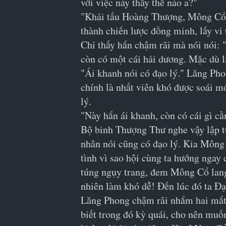
với việc này thấy thế nào a?"
"Khải tấu Hoàng Thượng, Mông Cổ h
thành chiến lược đồng minh, lấy vi 
Chỉ thấy hắn chậm rãi mà nói nói: 
còn có một cái hải dương. Mặc dù l
"Ái khanh nói có đạo lý." Lăng Pho
chính là nhất viên khó được soái mớ
lý.
"Này hắn ái khanh, còn có cái gì c
Bộ binh Thượng Thư nghe vậy lập t
nhân nói cũng có đạo lý. Kia Mông 
tình vì sao hội cùng ta hướng ngay 
túng ngụy trang, đem Mông Cổ lang 
nhiên làm khó dễ! Đến lúc đó ta Đạ
Lăng Phong chậm rãi nhắm hai mắt l
biết trong đó kỳ quái, cho nên muố