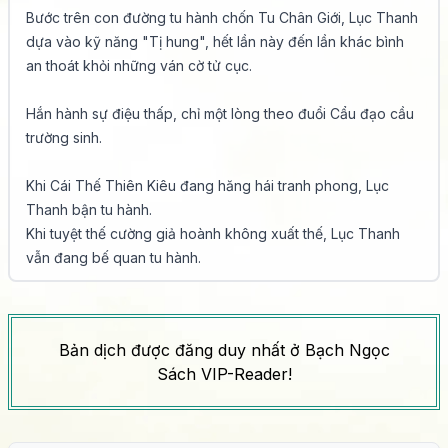
Bước trên con đường tu hành chốn Tu Chân Giới, Lục Thanh 
dựa vào kỹ năng "Tị hung", hết lần này đến lần khác bình 
an thoát khỏi những ván cờ tử cục.

Hắn hành sự điệu thấp, chỉ một lòng theo đuổi Cẩu đạo cầu 
trường sinh.

Khi Cái Thế Thiên Kiêu đang hăng hái tranh phong, Lục 
Thanh bận tu hành.

Khi tuyệt thế cường giả hoành không xuất thế, Lục Thanh 
vẫn đang bế quan tu hành.

Mãi cho đến rất lâu về sau, những thiên chi kiêu tử cùng 
thời đại, những yêu nghiệt cái thế huy hoàng một thuở đều 
Bản dịch được đăng duy nhất ở Bạch Ngọc
đã sớm hóa thành cát bụi xương khô trong nấm mồ tàn.

Sách VIP-Reader!
Lúc này, Lục Thanh cũng đã triệt để siêu thoát khỏi sự trói 
buộc của thiên địa vô ngần.
