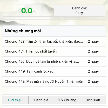
Đánh giá:
0.0
/5
0
lượt
Những chương mới
Chương 452: Tâm tồn thân tại, bất khả kiến, đạo
2 ngày
viện
trước
Chương 451: Thiên cơ nhất tuyến
2 ngày
trước
Chương 450: Duy ngã tâm tự nhiên, kiến vị lai
2 ngày
Phật quốc trụy
trước
Chương 449: Tâm cảnh lột xác
2 ngày
trước
Chương 448: May mắn là người Huyền Thiên môn
2 ngày
trước
Giới thiệu
Đánh giá
D.S Chương
Bình luận