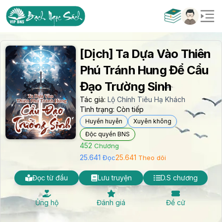
[Dịch] Ta Dựa Vào Thiên
Phú Tránh Hung Để Cẩu
Đạo Trường Sinh
Tác giả:
Lộ Chính Tiêu Hạ Khách
Tình trạng:
Còn tiếp
Huyền huyễn
Xuyên không
Độc quyền BNS
452
Chương
25.641
25.641
Đọc
Theo dõi
Đọc từ đầu
Lưu truyện
D.S chương
Ủng hộ
Đánh giá
Đề cử