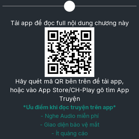
Tải app để đọc full nội dung chương này
Hãy quét mã QR bên trên để tải app,
hoặc vào App Store/CH-Play gõ tìm App
Truyện
*Ưu điểm khi đọc truyện trên app*
- Nghe Audio miễn phí
- Giao diện bảo vệ mắt
- Ít quảng cáo