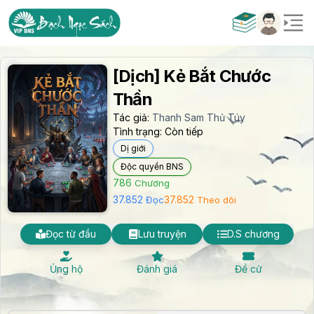
[Dịch] Kẻ Bắt Chước
Thần
Tác giả:
Thanh Sam Thủ Túy
Tình trạng:
Còn tiếp
Dị giới
Độc quyền BNS
786
Chương
37.852
37.852
Đọc
Theo dõi
Đọc từ đầu
Lưu truyện
D.S chương
Ủng hộ
Đánh giá
Đề cử