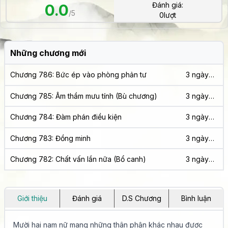
Đánh giá:
0.0
/5
0
lượt
Những chương mới
Chương 786: Bức ép vào phòng phản tư
3 ngày
trước
Chương 785: Âm thầm mưu tính (Bù chương)
3 ngày
trước
Chương 784: Đàm phán điều kiện
3 ngày
trước
Chương 783: Đồng minh
3 ngày
trước
Chương 782: Chất vấn lần nữa (Bổ canh)
3 ngày
trước
Giới thiệu
Đánh giá
D.S Chương
Bình luận
Mười hai nam nữ mang những thân phận khác nhau được 