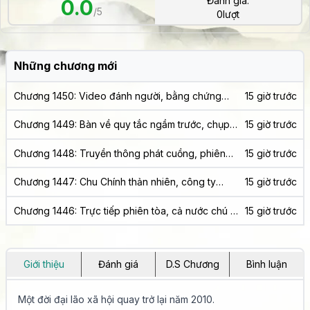
Đánh giá:
0.0
/5
0
lượt
Những chương mới
Chương 1450: Video đánh người, bằng chứng
15 giờ trước
tuyệt đối! Tần Giang tiêu rồi?
Chương 1449: Bàn về quy tắc ngầm trước, chụp
15 giờ trước
mũ Tần Giang
Chương 1448: Truyền thông phát cuồng, phiên
15 giờ trước
tòa công khai bắt đầu
Chương 1447: Chu Chính thản nhiên, công ty
15 giờ trước
chúng tôi là công ty chính quy
Chương 1446: Trực tiếp phiên tòa, cả nước chú ý,
15 giờ trước
cục diện bất lợi!
Giới thiệu
Đánh giá
D.S Chương
Bình luận
Một đời đại lão xã hội quay trở lại năm 2010.
