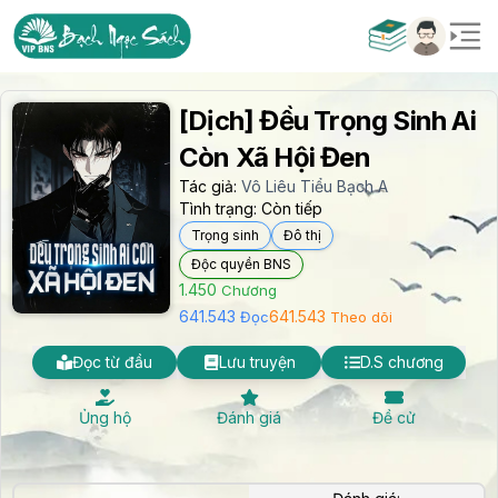
[Dịch] Đều Trọng Sinh Ai
Còn Xã Hội Đen
Tác giả:
Vô Liêu Tiểu Bạch A
Tình trạng:
Còn tiếp
Trọng sinh
Đô thị
Độc quyền BNS
1.450
Chương
641.543
641.543
Đọc
Theo dõi
Đọc từ đầu
Lưu truyện
D.S chương
Ủng hộ
Đánh giá
Đề cử