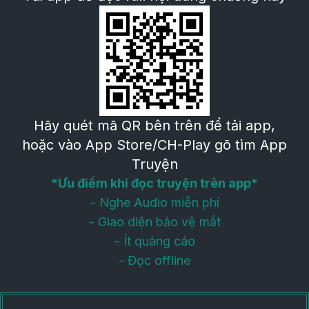
Hãy quét mã QR bên trên để tải app,
hoặc vào App Store/CH-Play gõ tìm App
Truyện
*Ưu điểm khi đọc truyện trên app*
- Nghe Audio miễn phí
- Giao diện bảo vệ mắt
- Ít quảng cáo
- Đọc offline