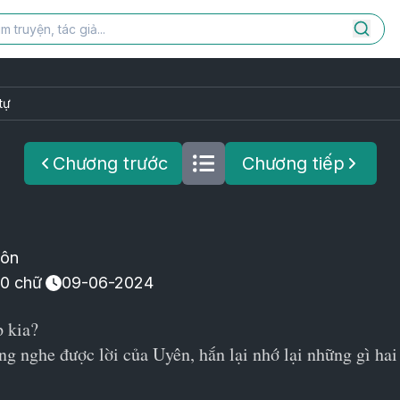
tự
Chương trước
Chương tiếp
Tôn
50
chữ
09-06-2024
p kia?
g nghe được lời của Uyên, hắn lại nhớ lại những gì hai