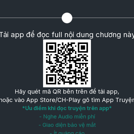
Tải app để đọc full nội dung chương nà
Hãy quét mã QR bên trên để tải app,
hoặc vào App Store/CH-Play gõ tìm App Truyệ
*Ưu điểm khi đọc truyện trên app*
- Nghe Audio miễn phí
- Giao diện bảo vệ mắt
- Ít quảng cáo