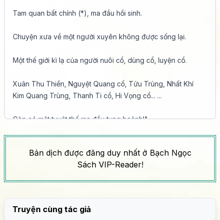
Tam quan bất chính (*), ma đầu hồi sinh.

Chuyện xưa về một người xuyên không được sống lại.

Một thế giới kì lạ của người nuôi cổ, dùng cổ, luyện cổ.

Xuân Thu Thiền, Nguyệt Quang cổ, Tửu Trùng, Nhất Khí 
Kim Quang Trùng, Thanh Ti cổ, Hi Vọng cổ... ...

Còn có một tuyệt thế ma đầu tung hoành!"

Giới thiệu 2:

Bản dịch được đăng duy nhất ở Bạch Ngọc
Sách VIP-Reader!
Người hiểu hắn sẽ kính nể, tôn sùng, yêu quý hắn. Người 
hận hắn nghiến răng nghiến lợi, sử dụng vô số thủ đoạn, lại 
chỉ có thể khiến hắn ngày càng mạnh thêm.

Truyện cùng tác giả
Hắn đi trên con đường của mình, cô độc bao quanh, đôi 