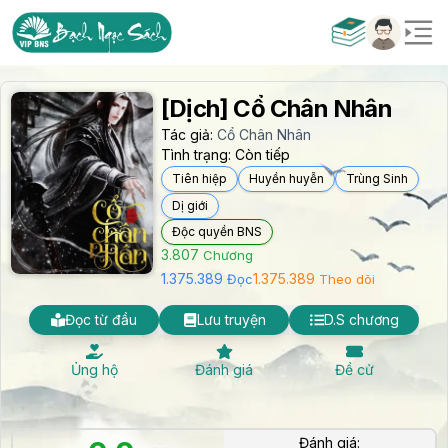
[Dịch] Cổ Chân Nhân
Tác giả:
Cổ Chân Nhân
Tình trạng:
Còn tiếp
Tiên hiệp
Huyền huyễn
Trùng Sinh
Dị giới
Độc quyền BNS
3.807
Chương
1.375.389
1.375.389
Đọc
Theo dõi
Đọc từ đầu
Lưu truyện
D.S chương
Ủng hộ
Đánh giá
Đề cử
Đánh giá: