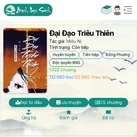
Đại Đạo Triêu Thiên
Tác giả:
Miêu Nị
Tình trạng:
Còn tiếp
Huyền huyễn
Tiên hiệp
Đông Phương
Độc quyền BNS
1.022
Chương
132.680
132.680
Đọc
Theo dõi
Đọc từ đầu
Lưu truyện
D.S chương
Ủng hộ
Đánh giá
Đề cử