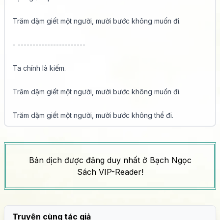
Trăm dặm giết một người, mười bước không muốn đi.

- -----------------------

Ta chính là kiếm.

Trăm dặm giết một người, mười bước không muốn đi.

Trăm dặm giết một người, mười bước không thể đi.

Trăm dặm giết một người, mười bước? Không thể!

Bản dịch được đăng duy nhất ở Bạch Ngọc
Trong ta có kiếm, trong kiếm có ta.

Sách VIP-Reader!
Đại Đạo Triều Thiên, tất cả chấp nhất kiếm.

.................................

Truyện cùng tác giả