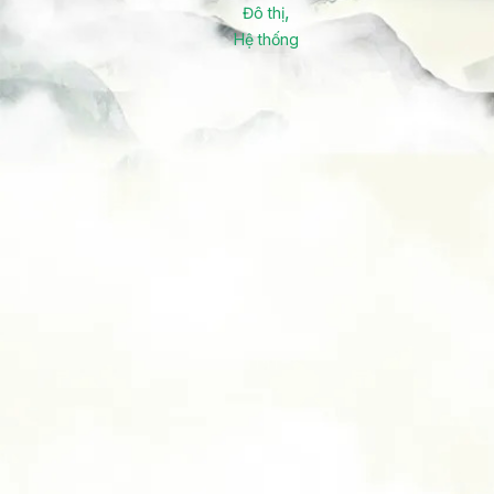
,
Đô thị
Phi Lý
Hệ thống