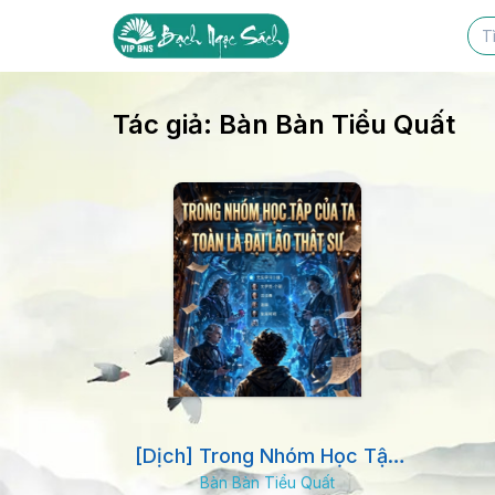
Tác giả:
Bàn Bàn Tiểu Quất
[Dịch] Trong Nhóm Học Tập
Bàn Bàn Tiểu Quất
Của Ta Toàn Là Đại Lão Thật