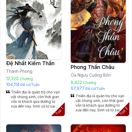
Đệ Nhất Kiếm Thần
Phong Thần Châu
Thanh Phong
Oa Ngưu Cuồng Bôn
12,220
Chương
8,822
Chương
104,114
Đề cử/Tuần
67,977
Đề cử/Tuần
Thiên địa là quán trọ cho vạn
Thiên địa là quán trọ cho vạn
vật chúng sinh, còn thời gian
vật chúng sinh, còn thời gian
vốn là khách qua đường từ
vốn là khách qua đường từ
xưa đến nay. Sinh và tử sai
2
1
Top
Top
xưa đến nay. Sinh và tử sai
biệt, sự khác biệt cũng tựa
biệt, sự khác biệt cũng tựa
như giữa mộng và tỉnh, luôn
như giữa mộng và tỉnh, luôn
biến hóa rối ren, không thể
biến hóa rối ren, không thể
xét dò. Như vậy thì, nếu đã
xét dò. Như vậy thì, nếu đã
vượt qua sinh tử, đã vượt ra