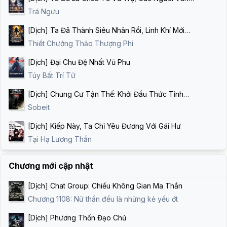
Còn Ở Địa Cầu?
Trá Ngưu
[Dịch] Ta Đã Thành Siêu Nhân Rồi, Linh Khí Mới
Bắt Đầu Khôi Phục?
Thiết Chưởng Thảo Thượng Phi
[Dịch] Đại Chu Đệ Nhất Vũ Phu
Túy Bất Trí Tử
[Dịch] Chung Cư Tận Thế: Khởi Đầu Thức Tỉnh
Thiên Phú Tức Tử
Sobeit
[Dịch] Kiếp Này, Ta Chỉ Yêu Đương Với Gái Hư
Tại Hạ Lương Thần
Chương mới cập nhật
[Dịch] Chat Group: Chiều Không Gian Ma Thần
Chương 1108: Nữ thần đều là những kẻ yếu ớt
[Dịch] Phương Thốn Đạo Chủ