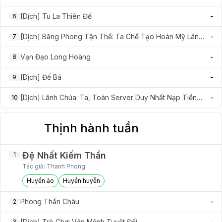
Trường Sinh Tiên Tôn
-
[Dịch] Tu La Thiên Đế
6
-
[Dịch] Băng Phong Tận Thế: Ta Chế Tạo Hoàn Mỹ Lãnh
7
Địa
-
Vạn Đạo Long Hoàng
8
-
[Dịch] Đế Bá
9
-
[Dịch] Lãnh Chúa: Ta, Toàn Server Duy Nhất Nạp Tiền
10
Người Chơi
Thịnh hành tuần
Đệ Nhất Kiếm Thần
1
Tác giả:
Thanh Phong
Huyền ảo
Huyền huyễn
-
Phong Thần Châu
2
[Dịch] Trò Chơi Vận Mệnh Tuyệt Đối
3