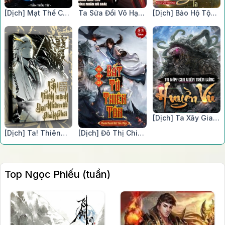
[Dịch] Mạt Thế Chi
Ta Sửa Đổi Vô Hạn,
[Dịch] Bảo Hộ Tộc
Toàn Năng Đại Sư
Độc Đoán Vạn Cổ
Trưởng Phe Ta
[Dịch] Ta Xây Gia
Viên Trên Lưng
[Dịch] Ta! Thiên
[Dịch] Đô Thị Chi
Huyền Vũ
Mệnh Đại Nhân Vật
Bất Tử Thiên Tôn
Phản Phái
Top Ngọc Phiếu (tuần)