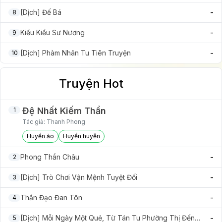
-
[Dịch] Đế Bá
8
-
Kiều Kiều Sư Nương
9
-
[Dịch] Phàm Nhân Tu Tiên Truyện
10
Truyện Hot
Đệ Nhất Kiếm Thần
1
Tác giả:
Thanh Phong
Huyền ảo
Huyền huyễn
-
Phong Thần Châu
2
-
[Dịch] Trò Chơi Vận Mệnh Tuyệt Đối
3
-
Thần Đạo Đan Tôn
4
-
[Dịch] Mỗi Ngày Một Quẻ, Từ Tán Tu Phường Thị Đến
5