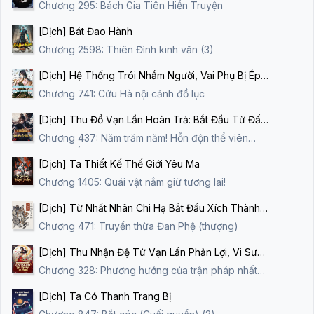
Chương 295: Bách Gia Tiên Hiền Truyện
[Dịch] Bát Đao Hành
Chương 2598: Thiên Đình kinh văn (3)
[Dịch] Hệ Thống Trói Nhầm Người, Vai Phụ Bị Ép
Đi Kịch Bản Nhân Vật Chính
Chương 741: Cửu Hà nội cảnh đồ lục
[Dịch] Thu Đồ Vạn Lần Hoàn Trả: Bắt Đầu Từ Đấu
Phá
Chương 437: Năm trăm năm! Hỗn độn thể viên
mãn! Xuất quan!
[Dịch] Ta Thiết Kế Thế Giới Yêu Ma
Chương 1405: Quái vật nắm giữ tương lai!
[Dịch] Từ Nhất Nhân Chi Hạ Bắt Đầu Xích Thành
Chư Thiên
Chương 471: Truyền thừa Đan Phệ (thượng)
[Dịch] Thu Nhận Đệ Tử Vạn Lần Phản Lợi, Vi Sư
Thật Lòng Yêu Thương Các Ngươi
Chương 328: Phương hướng của trận pháp nhất
đạo
[Dịch] Ta Có Thanh Trang Bị