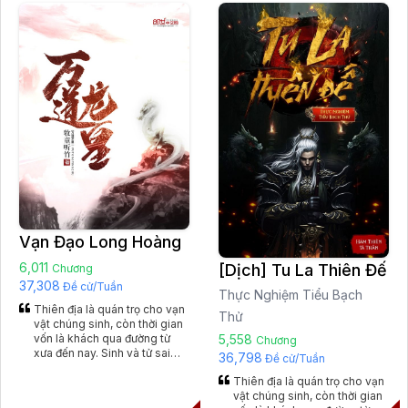
biến hóa rối ren, không thể
vượt qua sinh tử, đã vượt ra
xét dò. Như vậy thì, nếu đã
thiên địa, tại bên ngoài thời
vượt qua sinh tử, đã vượt ra
gian, chúng ta sẽ gặp phải
thiên địa, tại bên ngoài thời
điều gì nữa, và bản thân
gian, chúng ta sẽ gặp phải
chúng ta đã là đẳng cấp gì,
điều gì nữa, và bản thân
định nghĩa ra sao? Đây là
chúng ta đã là đẳng cấp gì,
quyển sách kế tiếp của Nhĩ
định nghĩa ra sao? Đây là
Căn, sau những quyển: 《
quyển sách kế tiếp của Nhĩ
Tiên Nghịch 》 《 Cầu Ma 》
Căn, sau những quyển: 《
《 Ngã Dục Phong Thiên 》
Tiên Nghịch 》 《 Cầu Ma 》
《 Nhất Niệm Vĩnh Hằng 》 《
《 Ngã Dục Phong Thiên 》
Tam Thốn Nhân Gian 》, là
《 Nhất Niệm Vĩnh Hằng 》 《
quyển tiểu thuyết dài thứ 6 《
Tam Thốn Nhân Gian 》, là
Quang Âm Chi Ngoại 》(Dịch
quyển tiểu thuyết dài thứ 6 《
tên truyện: Bên Ngoài Thời
Quang Âm Chi Ngoại 》(Dịch
Gian).
tên truyện: Bên Ngoài Thời
Vạn Đạo Long Hoàng
Gian).
6,011
[Dịch] Tu La Thiên Đế
Chương
37,308
Đề cử/Tuần
Thực Nghiệm Tiểu Bạch
Thiên địa là quán trọ cho vạn
Thử
vật chúng sinh, còn thời gian
vốn là khách qua đường từ
5,558
Chương
xưa đến nay. Sinh và tử sai
36,798
Đề cử/Tuần
biệt, sự khác biệt cũng tựa
Thiên địa là quán trọ cho vạn
như giữa mộng và tỉnh, luôn
vật chúng sinh, còn thời gian
biến hóa rối ren, không thể