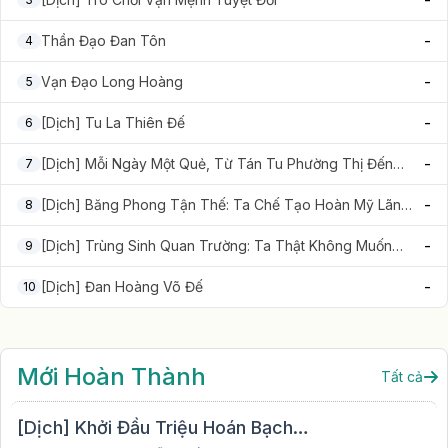
-
-
Thần Đạo Đan Tôn
4
-
Vạn Đạo Long Hoàng
5
-
[Dịch] Tu La Thiên Đế
6
-
[Dịch] Mỗi Ngày Một Quẻ, Từ Tán Tu Phường Thị Đến
7
Trường Sinh Tiên Tôn
-
[Dịch] Băng Phong Tận Thế: Ta Chế Tạo Hoàn Mỹ Lãnh
8
Địa
-
[Dịch] Trùng Sinh Quan Trường: Ta Thật Không Muốn
9
Lại Tăng Chức
-
[Dịch] Đan Hoàng Võ Đế
10
Mới Hoàn Thành
Tất cả
[Dịch] Khởi Đầu Triệu Hoán Bạch