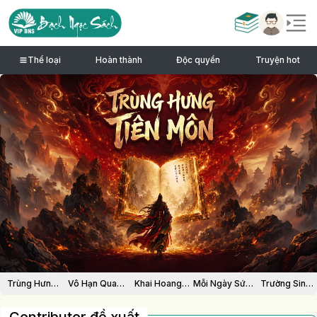
Thể loại
Hoàn thành
Độc quyền
Truyện hot
Trùng Hưng
Vô Hạn Quay
Khai Hoang
Mỗi Ngày Sức
Trường Sinh
Tiên Môn
Ngược Thời
Lĩnh Chủ Cuộc
Mạnh Tăng
Gia Tộc Bắt
Gian, Các Hạ
Sống Đế Quốc
Một Phần
Đầu Làm Gia
Contributor đề xuất