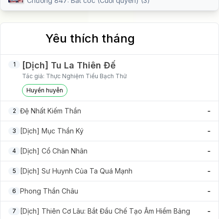
Chương 847: Bắt cóc (Cuối quyển) (3)
Yêu thích tháng
[Dịch] Tu La Thiên Đế
1
Tác giả:
Thực Nghiệm Tiểu Bạch Thử
Huyền huyễn
-
Đệ Nhất Kiếm Thần
2
-
[Dịch] Mục Thần Ký
3
-
[Dịch] Cổ Chân Nhân
4
-
[Dịch] Sư Huynh Của Ta Quá Mạnh
5
-
Phong Thần Châu
6
-
[Dịch] Thiên Cơ Lâu: Bắt Đầu Chế Tạo Âm Hiểm Bảng
7